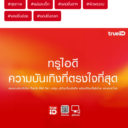
#
สุขภาพ
#
แม่และเด็ก
#
แคปชั่นฮาๆ
#
ผิวพรรณ
#
แคปชั่นอ่อย
#
แคปชั่นตลก