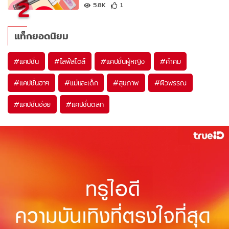
2
5.8K
1
แท็กยอดนิยม
#
แคปชั่น
#
ไลฟ์สไตล์
#
แคปชั่นผู้หญิง
#
คำคม
#
แคปชั่นฮาๆ
#
แม่และเด็ก
#
สุขภาพ
#
ผิวพรรณ
#
แคปชั่นอ่อย
#
แคปชั่นตลก