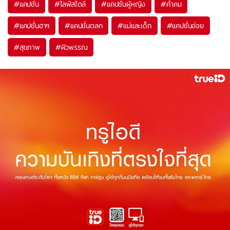
#
แคปชั่น
#
ไลฟ์สไตล์
#
แคปชั่นผู้หญิง
#
คำคม
#
แคปชั่นฮาๆ
#
แคปชั่นตลก
#
แม่และเด็ก
#
แคปชั่นอ่อย
#
สุขภาพ
#
ผิวพรรณ