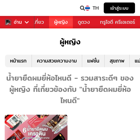
TH
เข้าสู่ระบบ
อาหาร
อ่าน
ท่องเที่ยว
ผู้หญิง
ดูดวง
ทรูไอดี ครีเอเตอร์
ผู้หญิง
หน้าแรก
ความสวยความงาม
แฟชั่น
สุขภาพ
แม
น้ำยายืดผมยี่ห้อไหนดี - รวมสาระดีๆ ของ
ผู้หญิง ที่เกี่ยวข้องกับ "น้ำยายืดผมยี่ห้อ
ไหนดี"