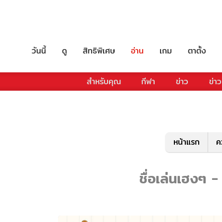
วันนี้
ดู
สิทธิพิเศษ
อ่าน
เกม
ตาตั้ง
สำหรับคุณ
กีฬา
ข่าว
ข่าว
หน้าแรก
ค
ชื่อเล่นเฮงๆ -