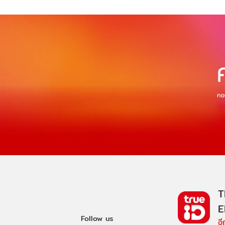
T
E
Follow us
อ