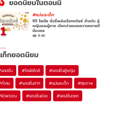
ยอดนิยมในตอนนี้
#แม่และเด็ก
65 ไอเดีย ตั้งชื่อเล่นเรียกทรัพย์ สำหรับ ผู้
1
หญิงและผู้ชาย เรียกง่ายแถมความหมายดี
มีมงคล
6.4K
แท็กยอดนิยม
#
แคปชั่น
#
ไลฟ์สไตล์
#
แคปชั่นผู้หญิง
#
คำคม
#
แคปชั่นฮาๆ
#
แม่และเด็ก
#
สุขภาพ
#
ผิวพรรณ
#
แคปชั่นอ่อย
#
แคปชั่นตลก