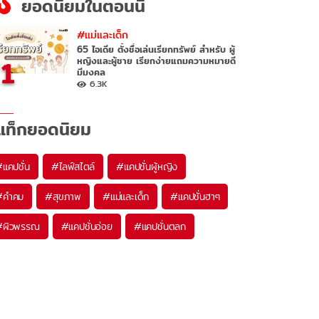
ยอดนิยมในตอนนี้
#แม่และเด็ก
65 ไอเดีย ตั้งชื่อเล่นเรียกทรัพย์ สำหรับ ผู้
1
หญิงและผู้ชาย เรียกง่ายแถมความหมายดี
มีมงคล
6.3K
แท็กยอดนิยม
#
แคปชั่น
#
ไลฟ์สไตล์
#
แคปชั่นผู้หญิง
#
คำคม
#
สุขภาพ
#
แม่และเด็ก
#
แคปชั่นฮาๆ
#
ผิวพรรณ
#
แคปชั่นอ่อย
#
แคปชั่นตลก