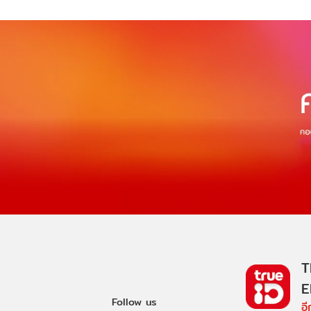
T
E
Follow us
อ