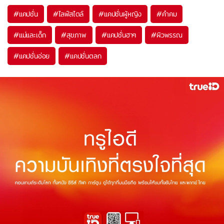
#
แคปชั่น
#
ไลฟ์สไตล์
#
แคปชั่นผู้หญิง
#
คำคม
#
แม่และเด็ก
#
สุขภาพ
#
แคปชั่นฮาๆ
#
ผิวพรรณ
#
แคปชั่นอ่อย
#
แคปชั่นตลก