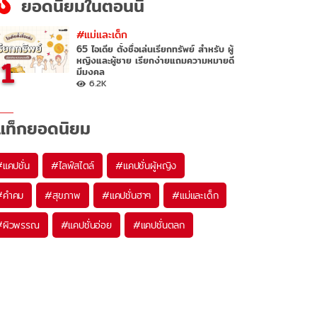
ยอดนิยมในตอนนี้
#แม่และเด็ก
65 ไอเดีย ตั้งชื่อเล่นเรียกทรัพย์ สำหรับ ผู้
1
หญิงและผู้ชาย เรียกง่ายแถมความหมายดี
มีมงคล
6.2K
แท็กยอดนิยม
#
แคปชั่น
#
ไลฟ์สไตล์
#
แคปชั่นผู้หญิง
#
คำคม
#
สุขภาพ
#
แคปชั่นฮาๆ
#
แม่และเด็ก
#
ผิวพรรณ
#
แคปชั่นอ่อย
#
แคปชั่นตลก