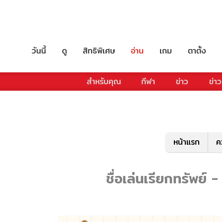
วันนี้
ดู
สิทธิพิเศษ
อ่าน
เกม
ตาตั้ง
สำหรับคุณ
กีฬา
ข่าว
ข่าว
หน้าแรก
ค
ชื่อเล่นเรียกทรัพย์ 