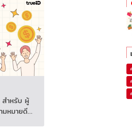
 สำหรับ ผู้
วามหมายดี…