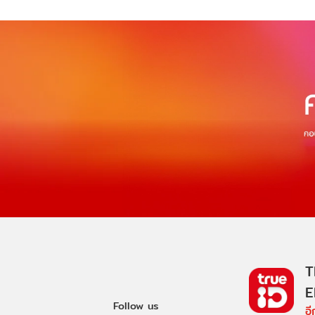
T
E
Follow us
อ