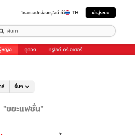
TH
เข้าสู่ระบบ
โหลดแอป
กล่องทรูไอดี ทีวี
ผู้หญิง
ดูดวง
ทรูไอดี ครีเอเตอร์
ตล์
อื่นๆ
บ "ขยะแฟชั่น"