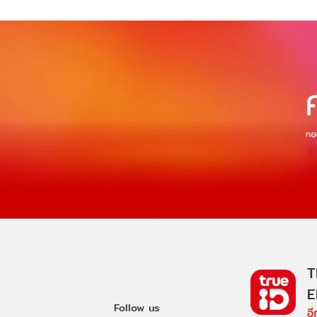
T
E
Follow us
อ