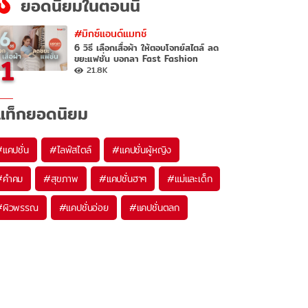
ยอดนิยมในตอนนี้
#มิกซ์แอนด์แมทช์
6 วิธี เลือกเสื้อผ้า ให้ตอบโจทย์สไตล์ ลด
1
ขยะแฟชั่น บอกลา Fast Fashion
21.8K
แท็กยอดนิยม
#
แคปชั่น
#
ไลฟ์สไตล์
#
แคปชั่นผู้หญิง
#
คำคม
#
สุขภาพ
#
แคปชั่นฮาๆ
#
แม่และเด็ก
#
ผิวพรรณ
#
แคปชั่นอ่อย
#
แคปชั่นตลก