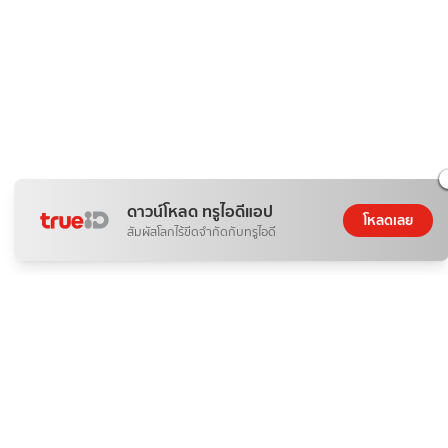
ดาวน์โหลด ทรูไอดีแอป
โหลดเลย
สัมผัสโลกไร้ขีดจำกัดกับทรูไอดี