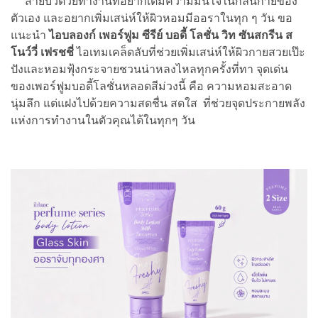
สายบิวตี้วัยทำงานที่อยากเติมความมั่นใจในกลิ่นกายของ
ตัวเอง และอยากเพิ่มเสน่ห์ให้ผิวหอมมีออราในทุก ๆ วัน ขอ
แนะนำ
ไอบลองก์ เพอร์ฟูม ซีรีย์ บอดี้ โลชั่น วิท ซันสกรีน ส
โนว์วี่ เฟรชชี่
ไอเทมเคล็ดลับที่ช่วยเพิ่มเสน่ห์ให้ผิวกายสวยเป๊ะ
ปังและหอมฟุ้งกระจายชวนน่าหลงไหลทุกครั้งที่ทา จุดเด่น
ของเพอร์ฟูมบอดี้โลชั่นหลอดสีม่วงนี้ คือ ความหอมสะอาด
นุ่มลึก แต่แฝงไปด้วยความสดชื่น สดใส ที่ช่วยจุดประกายพลัง
แห่งการทำงานในตัวคุณได้ในทุกๆ วัน