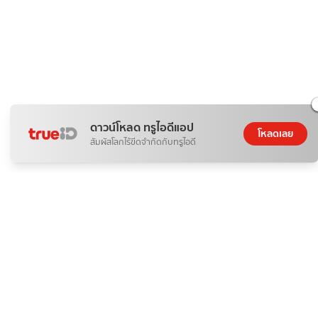
ดาวน์โหลด ทรูไอดีแอป
โหลดเลย
สัมผัสโลกไร้ขีดจำกัดกับทรูไอดี