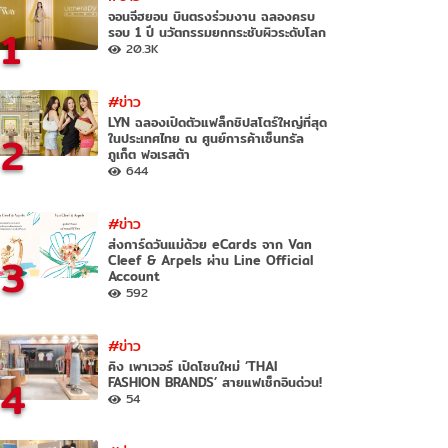
จอนจีฮยอน บินตรงร่วมงาน ฉลองครบ
1
รอบ 1 ปี นวัตกรรมยกกระชับผิวระดับโลก
20.3K
#ข่าว
LYN ฉลองเปิดตัวแฟล็กชิปสโตร์ใหญ่ที่สุด
2
ในประเทศไทย ณ ศูนย์การค้าเซ็นทรัล
ภูเก็ต ฟอเรสต้า
644
#ข่าว
ส่งการ์ดวันแม่ด้วย eCards จาก Van
3
Cleef & Arpels ผ่าน Line Official
Account
592
#ข่าว
คิง เพาเวอร์ เปิดโซนใหม่ ‘THAI
4
FASHION BRANDS’ สายแฟเช็กอินด่วน!
54