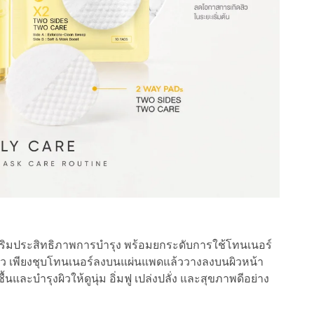
ริมประสิทธิภาพการบำรุง พร้อมยกระดับการใช้โทนเนอร์
ผิว เพียงชุบโทนเนอร์ลงบนแผ่นแพดแล้ววางลงบนผิวหน้า
ชื้นและบำรุงผิวให้ดูนุ่ม อิ่มฟู เปล่งปลั่ง และสุขภาพดีอย่าง