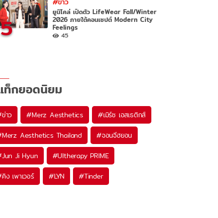
#ข่าว
ยูนิโคล่ เปิดตัว LifeWear Fall/Winter
5
2026 ภายใต้คอนเซปต์ Modern City
Feelings
45
แท็กยอดนิยม
#
ข่าว
#
Merz Aesthetics
#
เมิร์ซ เอสเธติกส์
#
Merz Aesthetics Thailand
#
จอนจีฮยอน
#
Jun Ji Hyun
#
Ultherapy PRIME
#
คิง เพาเวอร์
#
LYN
#
Tinder