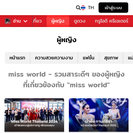
TH
เข้าสู่ระบบ
อาหาร
อ่าน
ท่องเที่ยว
ผู้หญิง
ดูดวง
ทรูไอดี ครีเอเตอร์
ผู้หญิง
หน้าแรก
ความสวยความงาม
แฟชั่น
สุขภาพ
แม
miss world - รวมสาระดีๆ ของผู้หญิง
ที่เกี่ยวข้องกับ "miss world"