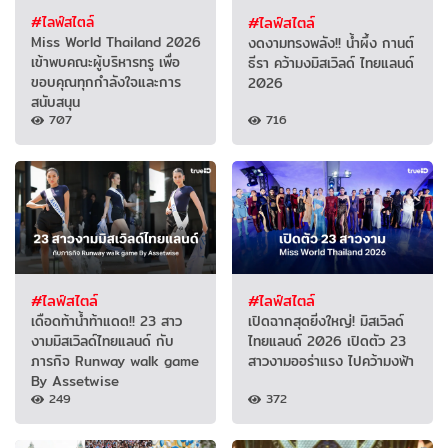
#ไลฟ์สไตล์
#ไลฟ์สไตล์
Miss World Thailand 2026
งดงามทรงพลัง!! น้ำผึ้ง กานต์
เข้าพบคณะผู้บริหารทรู เพื่อ
ธีรา คว้ามงมิสเวิลด์ ไทยแลนด์
ขอบคุณทุกกำลังใจและการ
2026
สนับสนุน
707
716
#ไลฟ์สไตล์
#ไลฟ์สไตล์
เดือดท้าน้ำท้าแดด!! 23 สาว
เปิดฉากสุดยิ่งใหญ่! มิสเวิลด์
งามมิสเวิลด์ไทยแลนด์ กับ
ไทยแลนด์ 2026 เปิดตัว 23
ภารกิจ Runway walk game
สาวงามออร่าแรง ไปคว้ามงฟ้า
By Assetwise
249
372