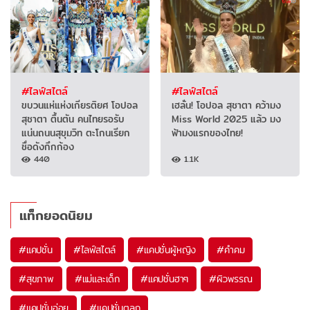
#ไลฟ์สไตล์
#ไลฟ์สไตล์
ขบวนแห่แห่งเกียรติยศ โอปอล
เฮลั่น! โอปอล สุชาตา คว้ามง
สุชาตา ตื้นตัน คนไทยรอรับ
Miss World 2025 แล้ว มง
แน่นถนนสุขุมวิท ตะโกนเรียก
ฟ้ามงแรกของไทย!
ชื่อดังกึกก้อง
440
1.1K
แท็กยอดนิยม
#
แคปชั่น
#
ไลฟ์สไตล์
#
แคปชั่นผู้หญิง
#
คำคม
#
สุขภาพ
#
แม่และเด็ก
#
แคปชั่นฮาๆ
#
ผิวพรรณ
#
แคปชั่นอ่อย
#
แคปชั่นตลก