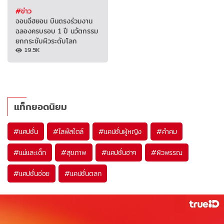
#ข่าว
จอนจีฮยอน บินตรงร่วมงาน
ฉลองครบรอบ 1 ปี นวัตกรรม
ยกกระชับผิวระดับโลก
19.5K
แท็กยอดนิยม
#
แคปชั่น
#
ไลฟ์สไตล์
#
แคปชั่นผู้หญิง
#
คำคม
#
แม่และเด็ก
#
สุขภาพ
#
แคปชั่นฮาๆ
#
ผิวพรรณ
#
แคปชั่นอ่อย
#
แคปชั่นตลก