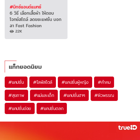
#มิกซ์แอนด์แมทช์
6 วิธี เลือกเสื้อผ้า ให้ตอบ
โจทย์สไตล์ ลดขยะแฟชั่น บอก
ลา Fast Fashion
22K
แท็กยอดนิยม
#
แคปชั่น
#
ไลฟ์สไตล์
#
แคปชั่นผู้หญิง
#
คำคม
#
สุขภาพ
#
แม่และเด็ก
#
แคปชั่นฮาๆ
#
ผิวพรรณ
#
แคปชั่นอ่อย
#
แคปชั่นตลก