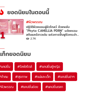
ยอดนิยมในตอนนี้
#ผิวพรรณ
ปฏิวัติผิวหมองสู่ผิวโกลว์ ด้วยพลัง
1
“Phyto CAMELLIA PDRN” นวัตกรรม
สกินแคร์ดาวเด่น แห่งการฟื้นฟูผิวกระจ่าง
ใสสุขภาพดี
2.7K
แท็กยอดนิยม
#
แคปชั่น
#
ไลฟ์สไตล์
#
แคปชั่นผู้หญิง
#
คำคม
#
สุขภาพ
#
แม่และเด็ก
#
แคปชั่นฮาๆ
#
ผิวพรรณ
#
แคปชั่นอ่อย
#
แคปชั่นตลก