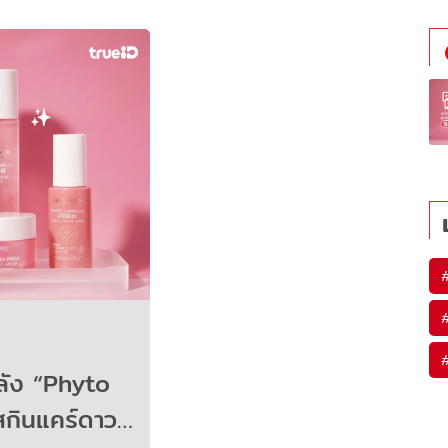
พลัง “Phyto
กินแคร์ดาว…