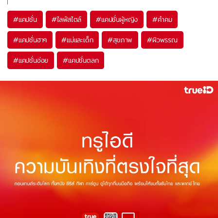
#
แคปชั่น
#
ไลฟ์สไตล์
#
แคปชั่นผู้หญิง
#
คำคม
#
แคปชั่นฮาๆ
#
แม่และเด็ก
#
สุขภาพ
#
ผิวพรรณ
#
แคปชั่นอ่อย
#
แคปชั่นตลก