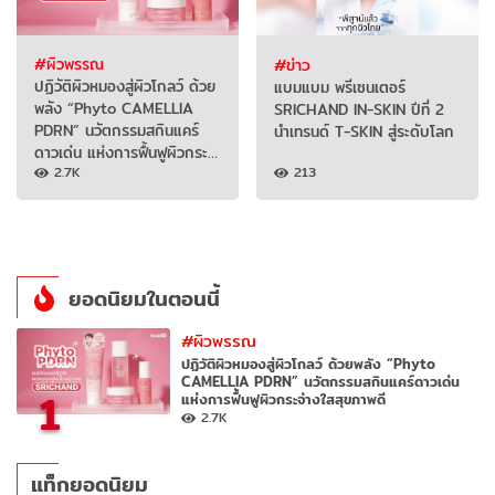
#ผิวพรรณ
#ข่าว
ปฏิวัติผิวหมองสู่ผิวโกลว์ ด้วย
แบมแบม พรีเซนเตอร์
พลัง “Phyto CAMELLIA
SRICHAND IN-SKIN ปีที่ 2
PDRN” นวัตกรรมสกินแคร์
นำเทรนด์ T-SKIN สู่ระดับโลก
ดาวเด่น แห่งการฟื้นฟูผิวกระ…
2.7K
213
ยอดนิยมในตอนนี้
#ผิวพรรณ
ปฏิวัติผิวหมองสู่ผิวโกลว์ ด้วยพลัง “Phyto
CAMELLIA PDRN” นวัตกรรมสกินแคร์ดาวเด่น
1
แห่งการฟื้นฟูผิวกระจ่างใสสุขภาพดี
2.7K
แท็กยอดนิยม