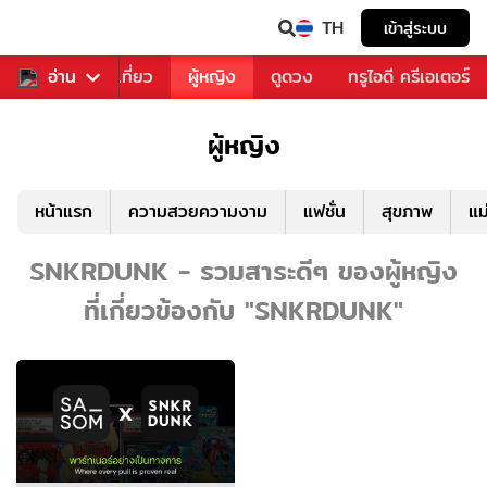
TH
เข้าสู่ระบบ
อาหาร
อ่าน
ท่องเที่ยว
ผู้หญิง
ดูดวง
ทรูไอดี ครีเอเตอร์
ผู้หญิง
หน้าแรก
ความสวยความงาม
แฟชั่น
สุขภาพ
แม
SNKRDUNK - รวมสาระดีๆ ของผู้หญิง
ที่เกี่ยวข้องกับ "SNKRDUNK"