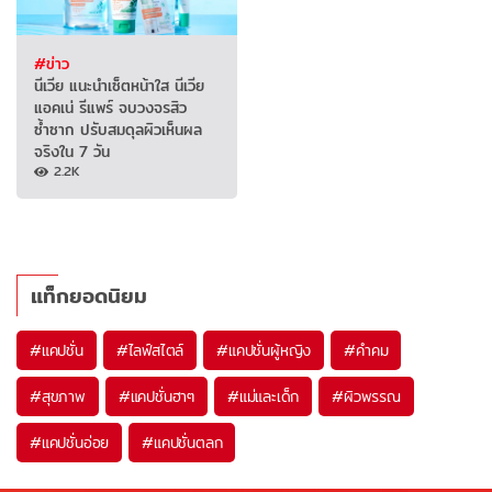
#ข่าว
นีเวีย แนะนำเซ็ตหน้าใส นีเวีย
แอคเน่ รีแพร์ จบวงจรสิว
ซ้ำซาก ปรับสมดุลผิวเห็นผล
จริงใน 7 วัน
2.2K
แท็กยอดนิยม
#
แคปชั่น
#
ไลฟ์สไตล์
#
แคปชั่นผู้หญิง
#
คำคม
#
สุขภาพ
#
แคปชั่นฮาๆ
#
แม่และเด็ก
#
ผิวพรรณ
#
แคปชั่นอ่อย
#
แคปชั่นตลก