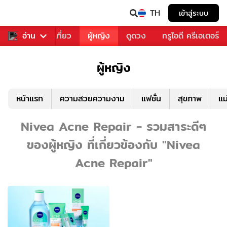
TH
เข้าสู่ระบบ
อาหาร
อ่าน
ท่องเที่ยว
ผู้หญิง
ดูดวง
ทรูไอดี ครีเอเตอร์
ผู้หญิง
หน้าแรก
ความสวยความงาม
แฟชั่น
สุขภาพ
แม
Nivea Acne Repair - รวมสาระดีๆ
ของผู้หญิง ที่เกี่ยวข้องกับ "Nivea
Acne Repair"