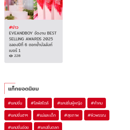
#ข่าว
EVEANDBOY จัดงาน BEST
SELLING AWARDS 2025
ฉลองปีที่ 6 ตอกย้ำบัลลังก์
เบอร์ 1
228
แท็กยอดนิยม
#
แคปชั่น
#
ไลฟ์สไตล์
#
แคปชั่นผู้หญิง
#
คำคม
#
แคปชั่นฮาๆ
#
แม่และเด็ก
#
สุขภาพ
#
ผิวพรรณ
#
แคปชั่นอ่อย
#
แคปชั่นตลก