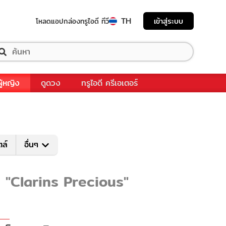
TH
เข้าสู่ระบบ
โหลดแอป
กล่องทรูไอดี ทีวี
ผู้หญิง
ดูดวง
ทรูไอดี ครีเอเตอร์
ตล์
อื่นๆ
ับ "Clarins Precious"