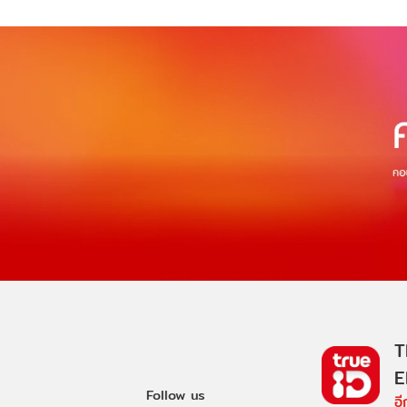
T
E
Follow us
อ