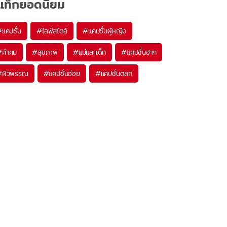
แท็กยอดนิยม
#
แคปชั่น
#
ไลฟ์สไตล์
#
แคปชั่นผู้หญิง
#
คำคม
#
สุขภาพ
#
แม่และเด็ก
#
แคปชั่นฮาๆ
#
ผิวพรรณ
#
แคปชั่นอ่อย
#
แคปชั่นตลก