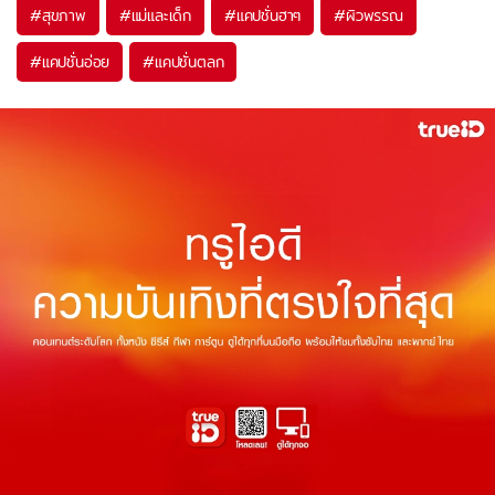
#
สุขภาพ
#
แม่และเด็ก
#
แคปชั่นฮาๆ
#
ผิวพรรณ
#
แคปชั่นอ่อย
#
แคปชั่นตลก