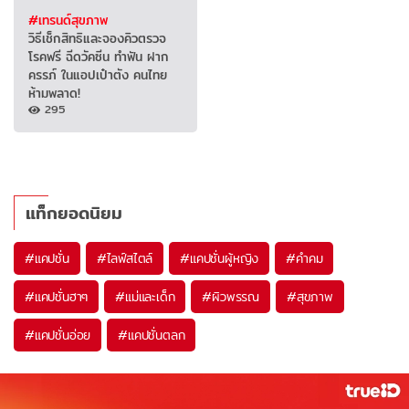
#เทรนด์สุขภาพ
วิธีเช็กสิทธิและจองคิวตรวจ
โรคฟรี ฉีดวัคซีน ทำฟัน ฝาก
ครรภ์ ในแอปเป๋าตัง คนไทย
ห้ามพลาด!
295
แท็กยอดนิยม
#
แคปชั่น
#
ไลฟ์สไตล์
#
แคปชั่นผู้หญิง
#
คำคม
#
แคปชั่นฮาๆ
#
แม่และเด็ก
#
ผิวพรรณ
#
สุขภาพ
#
แคปชั่นอ่อย
#
แคปชั่นตลก