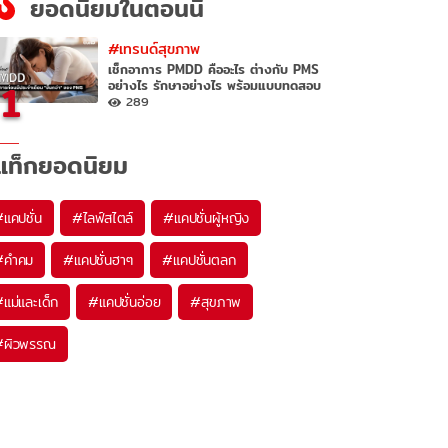
ยอดนิยมในตอนนี้
#เทรนด์สุขภาพ
เช็กอาการ PMDD คืออะไร ต่างกับ PMS
1
อย่างไร รักษาอย่างไร พร้อมแบบทดสอบ
289
แท็กยอดนิยม
#
แคปชั่น
#
ไลฟ์สไตล์
#
แคปชั่นผู้หญิง
#
คำคม
#
แคปชั่นฮาๆ
#
แคปชั่นตลก
#
แม่และเด็ก
#
แคปชั่นอ่อย
#
สุขภาพ
#
ผิวพรรณ