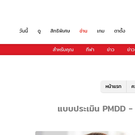
วันนี้
ดู
สิทธิพิเศษ
อ่าน
เกม
ตาตั้ง
สำหรับคุณ
กีฬา
ข่าว
ข่าว
หน้าแรก
ค
แบบประเมิน PMDD - ร