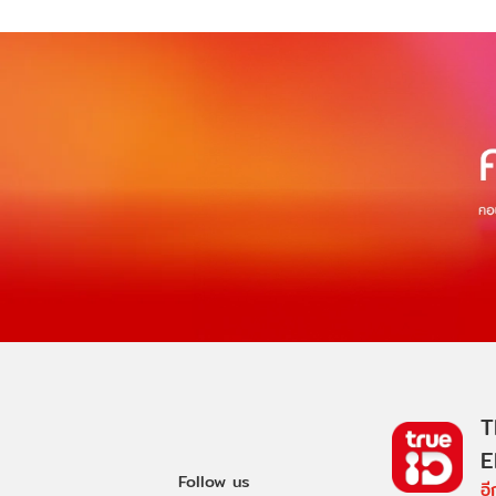
T
E
Follow us
อ