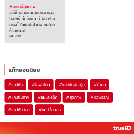
#เทรนด์สุขภาพ
วิธีเช็กสิทธิและจองคิวตรวจ
โรคฟรี ฉีดวัคซีน ทำฟัน ฝาก
ครรภ์ ในแอปเป๋าตัง คนไทย
ห้ามพลาด!
295
แท็กยอดนิยม
#
แคปชั่น
#
ไลฟ์สไตล์
#
แคปชั่นผู้หญิง
#
คำคม
#
แคปชั่นฮาๆ
#
แม่และเด็ก
#
สุขภาพ
#
ผิวพรรณ
#
แคปชั่นอ่อย
#
แคปชั่นตลก