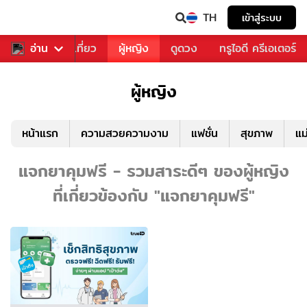
TH
เข้าสู่ระบบ
อาหาร
อ่าน
ท่องเที่ยว
ผู้หญิง
ดูดวง
ทรูไอดี ครีเอเตอร์
ผู้หญิง
หน้าแรก
ความสวยความงาม
แฟชั่น
สุขภาพ
แม
แจกยาคุมฟรี - รวมสาระดีๆ ของผู้หญิง
ที่เกี่ยวข้องกับ "แจกยาคุมฟรี"