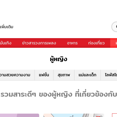
เพิ่มเติม
บันเทิง
ข่าวสารวงการเพลง
อาหาร
ท่องเที่ยว
ผู้หญิง
วามสวยความงาม
แฟชั่น
สุขภาพ
แม่และเด็ก
ไลฟ์สไ
รวมสาระดีๆ ของผู้หญิง ที่เกี่ยวข้องกั