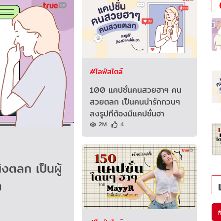
#ไลฟ์สไตล์
100 แคปชั่นคนสวยฮาๆ คน
สวยตลก เป็นคนน่ารักกวนๆ
ลงรูปทีต้องมีแคปชั่นฮา
2M
4
งตลก เป็นผู้
ๆ