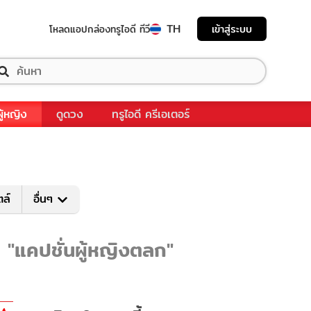
TH
เข้าสู่ระบบ
โหลดแอป
กล่องทรูไอดี ทีวี
ผู้หญิง
ดูดวง
ทรูไอดี ครีเอเตอร์
ตล์
อื่นๆ
บ "แคปชั่นผู้หญิงตลก"