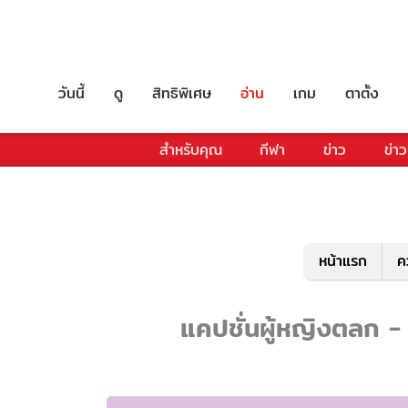
วันนี้
ดู
สิทธิพิเศษ
อ่าน
เกม
ตาตั้ง
สำหรับคุณ
กีฬา
ข่าว
ข่าว
หน้าแรก
ค
แคปชั่นผู้หญิงตลก - 