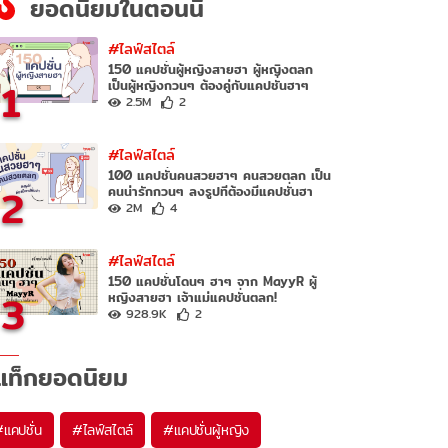
ยอดนิยมในตอนนี้
#ไลฟ์สไตล์
150 แคปชั่นผู้หญิงสายฮา ผู้หญิงตลก
1
เป็นผู้หญิงกวนๆ ต้องคู่กับแคปชั่นฮาๆ
2.5M
2
#ไลฟ์สไตล์
100 แคปชั่นคนสวยฮาๆ คนสวยตลก เป็น
2
คนน่ารักกวนๆ ลงรูปทีต้องมีแคปชั่นฮา
2M
4
#ไลฟ์สไตล์
150 แคปชั่นโดนๆ ฮาๆ จาก MayyR ผู้
3
หญิงสายฮา เจ้าแม่แคปชั่นตลก!
928.9K
2
แท็กยอดนิยม
#
แคปชั่น
#
ไลฟ์สไตล์
#
แคปชั่นผู้หญิง