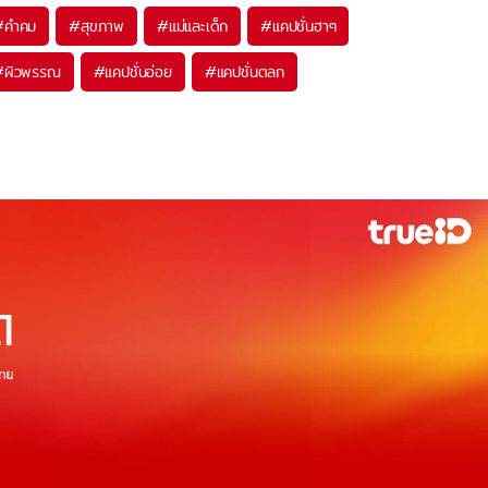
#
คำคม
#
สุขภาพ
#
แม่และเด็ก
#
แคปชั่นฮาๆ
#
ผิวพรรณ
#
แคปชั่นอ่อย
#
แคปชั่นตลก