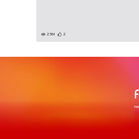
2.5M
2