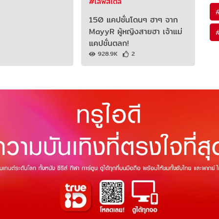
#ไลฟ์สไตล์
150 แคปชั่นโดนๆ ฮาๆ จาก
MayyR ผู้หญิงสายฮา เจ้าแม่
แคปชั่นตลก!
928.9K
2