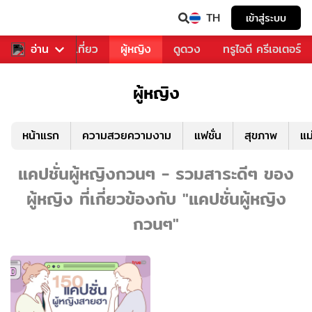
TH
เข้าสู่ระบบ
อาหาร
อ่าน
ท่องเที่ยว
ผู้หญิง
ดูดวง
ทรูไอดี ครีเอเตอร์
ผู้หญิง
หน้าแรก
ความสวยความงาม
แฟชั่น
สุขภาพ
แม
แคปชั่นผู้หญิงกวนๆ - รวมสาระดีๆ ของ
ผู้หญิง ที่เกี่ยวข้องกับ "แคปชั่นผู้หญิง
กวนๆ"