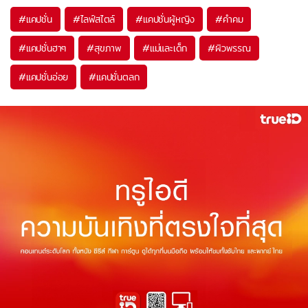
#
แคปชั่น
#
ไลฟ์สไตล์
#
แคปชั่นผู้หญิง
#
คำคม
#
แคปชั่นฮาๆ
#
สุขภาพ
#
แม่และเด็ก
#
ผิวพรรณ
#
แคปชั่นอ่อย
#
แคปชั่นตลก