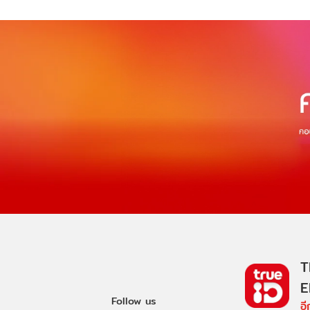
T
E
Follow us
อ