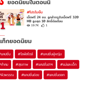
ยอดนิยมในตอนนี้
#โปรโมชั่น
เน็ตฟรี 24 ชม. ลูกค้าทรูรับเน็ตฟรี 320
1
MB สูงสุด 10 สิทธิ์ต่อเดือน
19.7K
1
แท็กยอดนิยม
#
แคปชั่น
#
ไลฟ์สไตล์
#
แคปชั่นผู้หญิง
#
คำคม
#
สุขภาพ
#
แคปชั่นฮาๆ
#
แม่และเด็ก
#
ผิวพรรณ
#
แคปชั่นอ่อย
#
แคปชั่นตลก