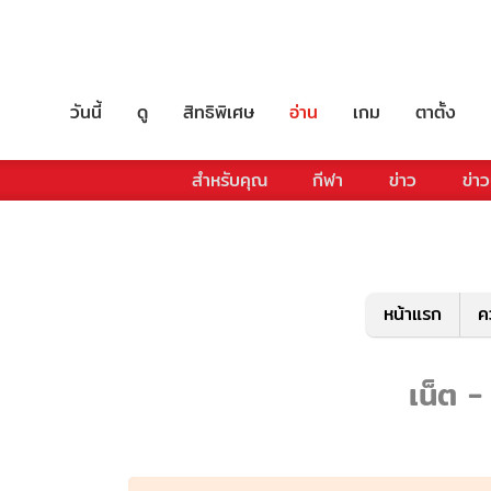
วันนี้
ดู
สิทธิพิเศษ
อ่าน
เกม
ตาตั้ง
สำหรับคุณ
กีฬา
ข่าว
ข่าว
หน้าแรก
ค
เน็ต -