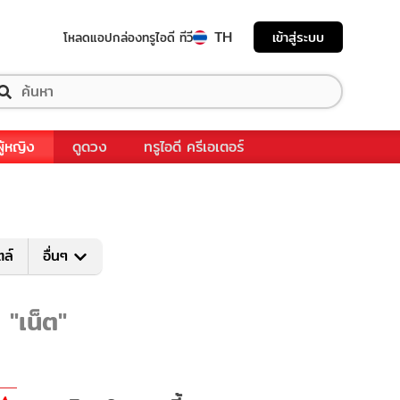
TH
เข้าสู่ระบบ
โหลดแอป
กล่องทรูไอดี ทีวี
ผู้หญิง
ดูดวง
ทรูไอดี ครีเอเตอร์
ตล์
อื่นๆ
 "เน็ต"