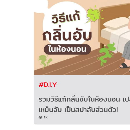
#D.I.Y
รวมวิธีแก้กลิ่นอับในห้องนอน เป
เหม็นอับ เป็นสปาลับส่วนตัว!
1K