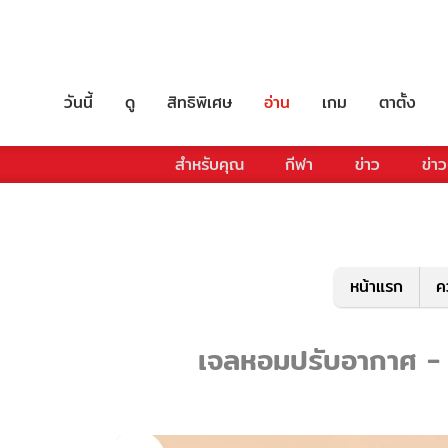
วันนี้
ดู
สิทธิพิเศษ
อ่าน
เกม
ตาตั้ง
สำหรับคุณ
กีฬา
ข่าว
ข่าว
หน้าแรก
ค
เจลหอมปรับอากาศ - ร