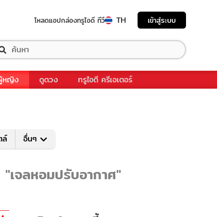
TH
เข้าสู่ระบบ
โหลดแอป
กล่องทรูไอดี ทีวี
ผู้หญิง
ดูดวง
ทรูไอดี ครีเอเตอร์
ตล์
อื่นๆ
ับ "เจลหอมปรับอากาศ"