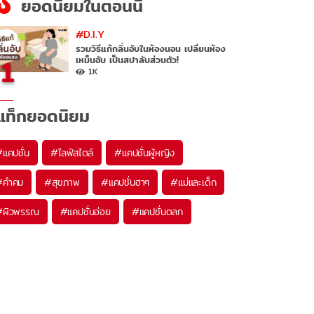
ยอดนิยมในตอนนี้
#D.I.Y
รวมวิธีแก้กลิ่นอับในห้องนอน เปลี่ยนห้อง
1
เหม็นอับ เป็นสปาลับส่วนตัว!
1K
แท็กยอดนิยม
#
แคปชั่น
#
ไลฟ์สไตล์
#
แคปชั่นผู้หญิง
#
คำคม
#
สุขภาพ
#
แคปชั่นฮาๆ
#
แม่และเด็ก
#
ผิวพรรณ
#
แคปชั่นอ่อย
#
แคปชั่นตลก