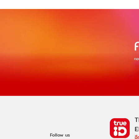
T
E
Follow us
อ