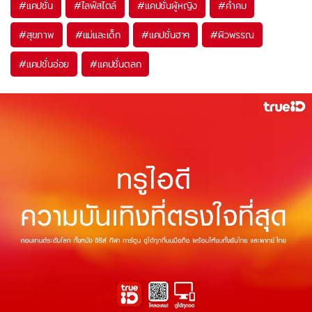
#
แคปชั่น
#
ไลฟ์สไตล์
#
แคปชั่นผู้หญิง
#
คำคม
#
สุขภาพ
#
แม่และเด็ก
#
แคปชั่นฮาๆ
#
ผิวพรรณ
#
แคปชั่นอ่อย
#
แคปชั่นตลก