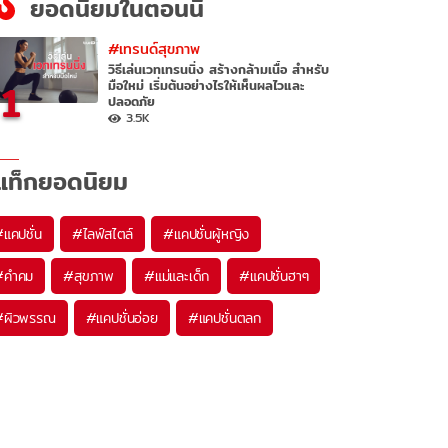
ยอดนิยมในตอนนี้
#เทรนด์สุขภาพ
วิธีเล่นเวทเทรนนิ่ง สร้างกล้ามเนื้อ สำหรับ
1
มือใหม่ เริ่มต้นอย่างไรให้เห็นผลไวและ
ปลอดภัย
3.5K
แท็กยอดนิยม
#
แคปชั่น
#
ไลฟ์สไตล์
#
แคปชั่นผู้หญิง
#
คำคม
#
สุขภาพ
#
แม่และเด็ก
#
แคปชั่นฮาๆ
#
ผิวพรรณ
#
แคปชั่นอ่อย
#
แคปชั่นตลก