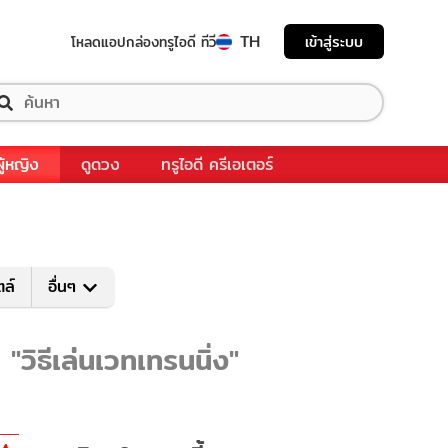
TH
เข้าสู่ระบบ
โหลดแอป
กล่องทรูไอดี ทีวี
ผู้หญิง
ดูดวง
ทรูไอดี ครีเอเตอร์
ตล์
อื่นๆ
 "วิธีเล่นเวทเทรนนิ่ง"