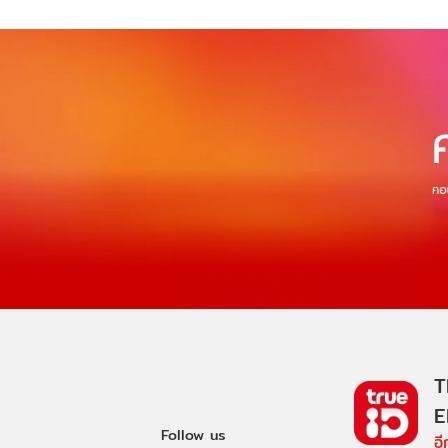
T
E
Follow us
อ