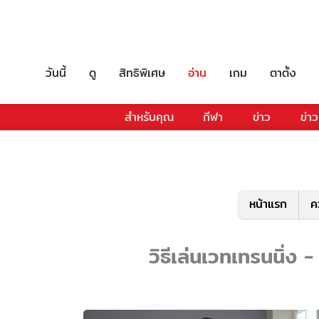
วันนี้
ดู
สิทธิพิเศษ
อ่าน
เกม
ตาตั้ง
สำหรับคุณ
กีฬา
ข่าว
ข่าว
หน้าแรก
ค
วิธีเล่นเวทเทรนนิ่ง -