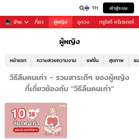
TH
เข้าสู่ระบบ
อาหาร
อ่าน
ท่องเที่ยว
ผู้หญิง
ดูดวง
ทรูไอดี ครีเอเตอร์
ผู้หญิง
หน้าแรก
ความสวยความงาม
แฟชั่น
สุขภาพ
แม
วิธีลืมคนเก่า - รวมสาระดีๆ ของผู้หญิง
ที่เกี่ยวข้องกับ "วิธีลืมคนเก่า"