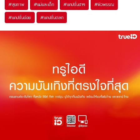
#
สุขภาพ
#
แม่และเด็ก
#
แคปชั่นฮาๆ
#
ผิวพรรณ
#
แคปชั่นอ่อย
#
แคปชั่นตลก