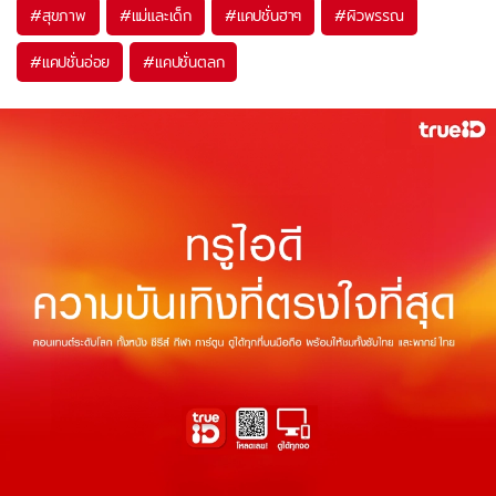
#
สุขภาพ
#
แม่และเด็ก
#
แคปชั่นฮาๆ
#
ผิวพรรณ
#
แคปชั่นอ่อย
#
แคปชั่นตลก