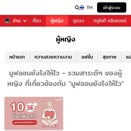
TH
เข้าสู่ระบบ
อาหาร
อ่าน
ท่องเที่ยว
ผู้หญิง
ดูดวง
ทรูไอดี ครีเอเตอร์
ผู้หญิง
หน้าแรก
ความสวยความงาม
แฟชั่น
สุขภาพ
แม
มูฟออนยังไงให้ไว - รวมสาระดีๆ ของผู้
หญิง ที่เกี่ยวข้องกับ "มูฟออนยังไงให้ไว"