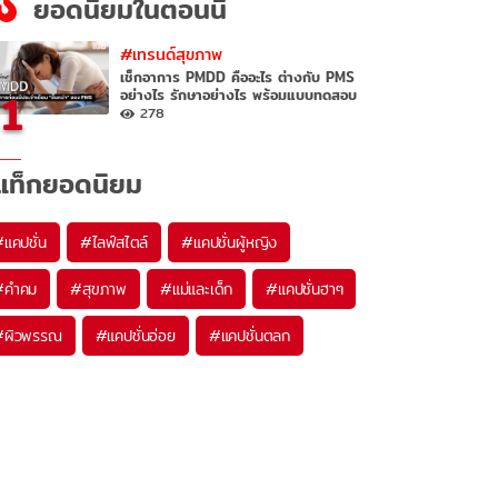
ยอดนิยมในตอนนี้
#เทรนด์สุขภาพ
เช็กอาการ PMDD คืออะไร ต่างกับ PMS
1
อย่างไร รักษาอย่างไร พร้อมแบบทดสอบ
278
แท็กยอดนิยม
#
แคปชั่น
#
ไลฟ์สไตล์
#
แคปชั่นผู้หญิง
#
คำคม
#
สุขภาพ
#
แม่และเด็ก
#
แคปชั่นฮาๆ
#
ผิวพรรณ
#
แคปชั่นอ่อย
#
แคปชั่นตลก