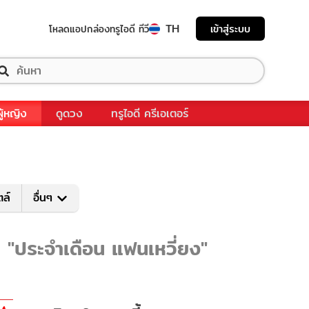
TH
เข้าสู่ระบบ
โหลดแอป
กล่องทรูไอดี ทีวี
ผู้หญิง
ดูดวง
ทรูไอดี ครีเอเตอร์
ตล์
อื่นๆ
บ "ประจำเดือน แฟนเหวี่ยง"