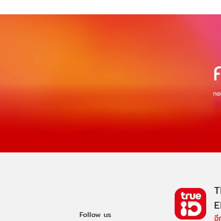
T
E
Follow us
อ