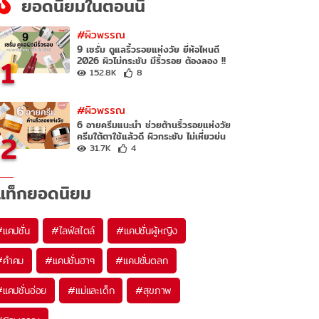
ยอดนิยมในตอนนี้
#ผิวพรรณ
9 เซรั่ม ดูแลริ้วรอยแห่งวัย ยี่ห้อไหนดี
1
2026 ผิวไม่กระชับ มีริ้วรอย ต้องลอง !!
152.8K
8
#ผิวพรรณ
6 อายครีมแนะนำ ช่วยต้านริ้วรอยแห่งวัย
2
ครีมใต้ตาใช้แล้วดี ผิวกระชับ ไม่เหี่ยวย่น
31.7K
4
แท็กยอดนิยม
#
แคปชั่น
#
ไลฟ์สไตล์
#
แคปชั่นผู้หญิง
#
คำคม
#
แคปชั่นฮาๆ
#
แคปชั่นตลก
#
แคปชั่นอ่อย
#
แม่และเด็ก
#
สุขภาพ