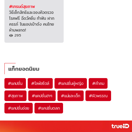
#เทรนด์สุขภาพ
วิธีเช็กสิทธิและจองคิวตรวจ
โรคฟรี ฉีดวัคซีน ทำฟัน ฝาก
ครรภ์ ในแอปเป๋าตัง คนไทย
ห้ามพลาด!
295
แท็กยอดนิยม
#
แคปชั่น
#
ไลฟ์สไตล์
#
แคปชั่นผู้หญิง
#
คำคม
#
สุขภาพ
#
แคปชั่นฮาๆ
#
แม่และเด็ก
#
ผิวพรรณ
#
แคปชั่นอ่อย
#
แคปชั่นตลก