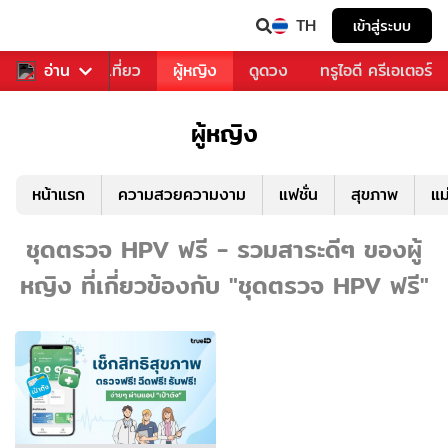
TH
เข้าสู่ระบบ
อาหาร
อ่าน
ท่องเที่ยว
ผู้หญิง
ดูดวง
ทรูไอดี ครีเอเตอร์
ผู้หญิง
หน้าแรก
ความสวยความงาม
แฟชั่น
สุขภาพ
แม
ชุดตรวจ HPV ฟรี - รวมสาระดีๆ ของผู้
หญิง ที่เกี่ยวข้องกับ "ชุดตรวจ HPV ฟรี"