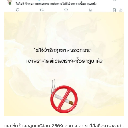
แคปชั่นวันงดสูบบุหรี่โลก 2569 กวน ๆ ฮา ๆ นี้สื่อถึงการแซวตัว