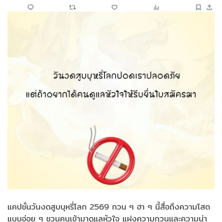
แคปชั่นวันงดสูบบุหรี่โลก 2569 กวน ๆ ฮา ๆ นี้สื่อถึงความโสด
แบบอ่อย ๆ ชวนคนเข้ามาดูแลหัวใจ แฝงความกวนและความน่า