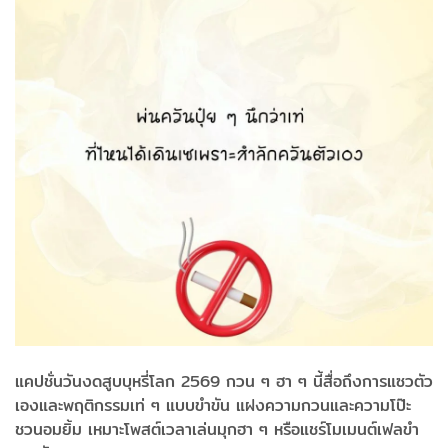
แคปชั่นวันงดสูบบุหรี่โลก 2569 กวน ๆ ฮา ๆ นี้สื่อถึงการแซวตัว
เองและพฤติกรรมเท่ ๆ แบบขำขัน แฝงความกวนและความโป๊ะ
ชวนอมยิ้ม เหมาะโพสต์เวลาเล่นมุกฮา ๆ หรือแชร์โมเมนต์เฟลขำ