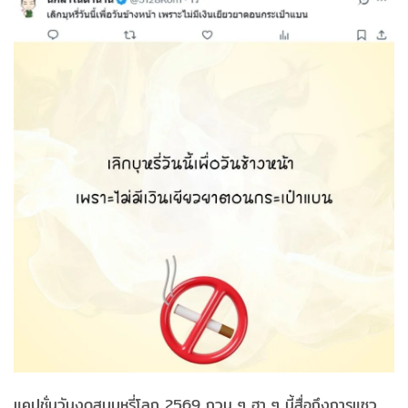
แคปชั่นวันงดสูบบุหรี่โลก 2569 กวน ๆ ฮา ๆ นี้สื่อถึงการแซว