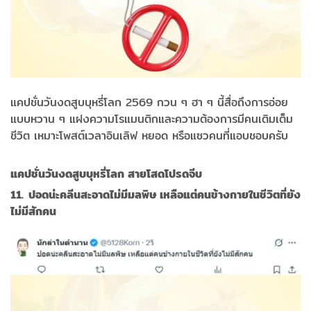
แคปชั่นวันงดสูบบุหรี่โลก 2569 กวน ๆ ฮา ๆ นี้สื่อถึงการอ่อย
แบบหวาน ๆ แฝงความโรแมนติกและความต้องการมีคนเติมเต็ม
ชีวิต เหมาะโพสต์เวลาอินเลิฟ หยอด หรือแซวคนที่แอบชอบครับ
แคปชั่นวันงดสูบบุหรี่โลก สายโสดโปรดจีบ
11. ปอดน่ะคลีนสะอาดไม่มีมลพิษ เหลือแต่คนข้างกายในชีวิตที่ยัง
ไม่มีสักคน