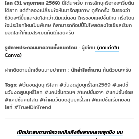
โลก (31 พฤษภาคม 2569)
นี้ได้นะครับ การเลิกบุหรี่อาจจะเริ่มต้น
ได้ยาก แต่ถ้าลองเปลี่ยนใจหันมารักสุขภาพ ดูสักครั้ง รับรองว่า
ชีวิตจะดีขึ้นและสดใสกว่าเดิมแน่นอน ใครชอบแคปชั่นไหน หรือโดน
ใจประโยคไหนเป็นพิเศษ ก็สามารถก๊อปปี้ไปโพสต์ลงโซเชียลเรียก
ยอดไลก์ให้แมสระเบิดกันได้เลยครับ
รูปภาพประกอบบทความทั้งหมดโดย
: ผู้เขียน
(ตกแต่งใน
Canva)
ฝากติดตามนักเขียนนามปากกา :
นักล่าในตำนาน
กันด้วยนะครับ
Tags
: #วันงดสูบบุหรี่โลก #วันงดสูบบุหรี่โลก2569 #แคปชั่
นวันงดสูบบุหรี่โลก #แคปชั่นกวนๆ #แคปชั่นฮาๆ #แคปชั่นอ่อย
#แคปชั่นคนโสด #คำคมวันงดสูบบุหรี่โลก #แคปชั่นเรียกยอด
ไลก์ #TrueIDInTrend
เปิดประสบการณ์ความบันเทิงที่หลากหลายสุดปัง บน