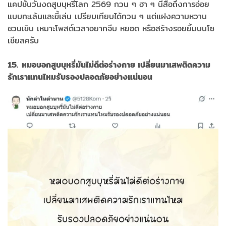
แคปชั่นวันงดสูบบุหรี่โลก 2569 กวน ๆ ฮา ๆ นี้สื่อถึงการอ่อย
แบบทะเล้นและขี้เล่น เปรียบเทียบได้กวน ๆ แต่แฝงความหวาน
ชวนเขิน เหมาะโพสต์เวลาอยากจีบ หยอด หรือสร้างรอยยิ้มบนโซ
เชียลครับ
15. หมอบอกสูบบุหรี่มันไม่ดีต่อร่างกาย เปลี่ยนมาเสพติดความ
รักเราแทนไหมรับรองปลอดภัยอย่างแน่นอน