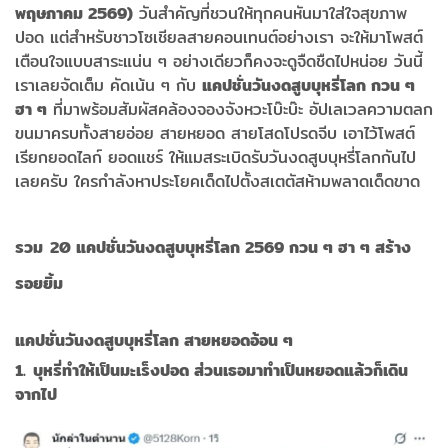
พฤษภาคม 2569)
วันสำคัญที่ชวนให้ทุกคนหันมาใส่ใจสุขภาพ
ปอด แต่สำหรับชาวโซเชียลสายคอนเทนต์อย่างเรา จะให้มาโพสต์
เตือนใจแบบสาระแน่น ๆ อย่างเดียวก็คงจะดูจืดชืดไปหน่อย วันนี้
เราเลยจัดเต็ม คัดเน้น ๆ กับ
แคปชั่นวันงดสูบบุหรี่โลก กวน ๆ
ฮา ๆ
ที่มาพร้อมสัมผัสคล้องจองจังหวะโบ๊ะบ๊ะ อัปเลเวลความตลก
ขนมาครบทั้งสายอ่อย สายหยอด สายโสดโปรดจีบ เอาไว้โพสต์
เรียกยอดไลก์ ยอดแชร์ ให้แมสระเบิดรับวันงดสูบบุหรี่โลกกันไป
เลยครับ ใครกำลังหาประโยคเด็ดไปตั้งสเตตัสห้ามพลาดเด็ดขาด
รวม 20 แคปชั่นวันงดสูบบุหรี่โลก 2569 กวน ๆ ฮา ๆ สร้าง
รอยยิ้ม
แคปชั่นวันงดสูบบุหรี่โลก สายหยอดอ้อน ๆ
1. บุหรี่ทำให้เป็นมะเร็งปอด ส่วนเธอมาทำเป็นหยอดแล้วก็เดิน
จากไป