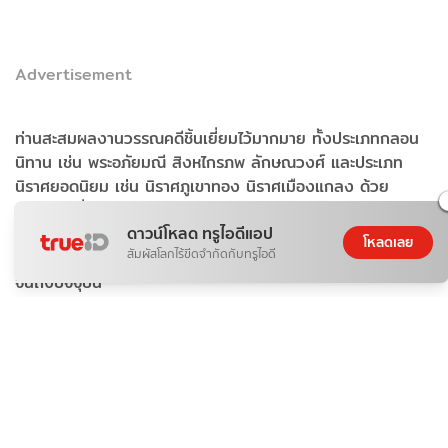
Advertisement
ท่านสะสมผลงานวรรณคดีชิ้นเยี่ยมไว้มากมาย ทั้งประเภทกลอน
นิทาน เช่น พระอภัยมณี สิงหไกรภพ ลักษณวงศ์ และประเภท
นิราศยอดนิยม เช่น นิราศภูเขาทอง นิราศเมืองแกลง ด้วย
คุณูปการที่ประจักษ์แก่สายตาชาวโลก ในปี พ.ศ. 2529 องค์การ
ดาวน์โหลด ทรูไอดีแอป
UNESCO จึงได้ประกาศยกย่องให้สุนทรภู่เป็น
บุคคลสำคัญของ
โหลดเลย
สัมผัสโลกไร้ขีดจำกัดกับทรูไอดี
โลกทางด้านวรรณกรรม
ถือเป็นความภาคภูมิใจของคนไทยมา
จนถึงปัจจุบัน
รวมแคปชั่นวันสุนทรภู่ กวน ๆ ฮา ๆ มุกตลกจากตัวละคร
วรรณคดีไทย
สำหรับใครที่กำลังมองหา
แคปชั่นวันสุนทรภู่ 2569
ไปโพสต์คู่กับ
รูปสวย ๆ ต้อนรับวันกวีเอก ลองเลือกพิกัดความฮาจากตัวละคร