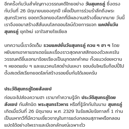
อีกครั้งกับวันสำคัญทางวรรณคดีไทยอย่าง
วันสุนทรภู่
ซึ่งตรง
กับวันที่ 26 มิถุนายนของทุกปี เพื่อเป็นการร่วมรำลึกถึงพระ
สุนทรโวหาร ยอดกวีเอกของโลกที่มีผลงานสร้างชื่อมากมาย วันนี้
เราจึงขอมาสร้างสีสันบนโลกออนไลน์ด้วยการแจก
แคปชั่นวัน
สุนทรภู่
ยุคใหม่ เอาใจสายโซเชียล
บทความนี้เราจัดเต็ม
รวมแคปชั่นวันสุนทรภู่ กวน ๆ ฮา ๆ
โดย
หยิบยกเอาคาแรกเตอร์และเรื่องราวสุดคลาสสิกของตัวละครใน
วรรณคดีชิ้นเอกมาร้อยเรียงเป็นมุกตลกคำคม ทั้งแนวอ่อยหวาน
ๆ หยอดแซ่บ ๆ และแนวคนโสดขำปนเหงา ชอบอันไหนรีบก๊อปปี้ไป
ตั้งสเตตัสเรียกยอดไลก์สร้างรอยยิ้มกันได้เลยครับ
ประวัติสุนทรภู่โดยสังเขป
ก่อนจะไปส่องความฮา เรามาทำความรู้จัก
ประวัติสุนทรภู่โดย
สังเขป
กันสักนิด
พระสุนทรโวหาร
หรือที่รู้จักกันในนาม
สุนทรภู่
เกิดเมื่อวันที่ 26 มิถุนายน พ.ศ. 2329 ในรัชสมัยรัชกาลที่ 1 ท่าน
เป็นมหากวีที่มีความเชี่ยวชาญในการแต่งกลอนสุภาพหรือกลอน
แปดได้อย่างไพเราะและมีเอกลักษณ์เฉพาะตัว