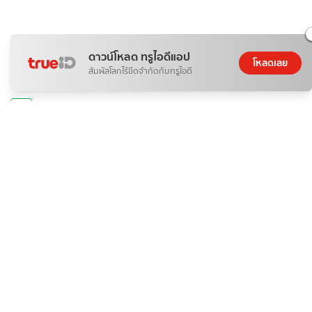
ดาวน์โหลด ทรูไอดีแอป
โหลดเลย
สัมผัสโลกไร้ขีดจำกัดกับทรูไอดี
กีฬา
ถ่ายทอดสด ลาว พบ ไทย ตะกร้อชิงแชมป์โลก คิงส์คัพ ครั้งที่
39
หงส์ดรุณ
06 ส.ค. 2026