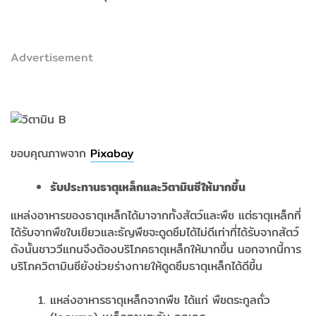
Advertisement
ขอบคุณภาพจาก
Pixabay
รับประทานธาตุเหล็กและวิตามินซีให้มากขึ้น
แหล่งอาหารของธาตุเหล็กได้มาจากทั้งสัตว์และพืช แต่ธาตุเหล็กที่
ได้รับจากพืชใบเขียวและธัญพืชจะดูดซึมได้ไม่ดีเท่าที่ได้รับจากสัตว์
ดังนั้นชาววีแกนจึงต้องบริโภคธาตุเหล็กให้มากขึ้น นอกจากนี้การ
บริโภควิตามินซียังช่วยร่างกายให้ดูดซึมธาตุเหล็กได้ดีขี้น
แหล่งอาหารธาตุเหล็กจากพืช ได้แก่ พืชตระกูลถั่ว