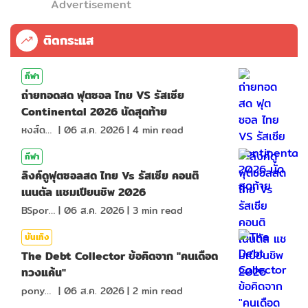
Advertisement
ติดกระแส
กีฬา
ถ่ายทอดสด ฟุตซอล ไทย VS รัสเซีย
Continental 2026 นัดสุดท้าย
หงส์ดรุณ
|
06 ส.ค. 2026
|
4
min read
กีฬา
ลิงค์ดูฟุตซอลสด ไทย Vs รัสเซีย คอนติ
เนนตัล แชมเปียนชิพ 2026
BSports8
|
06 ส.ค. 2026
|
3
min read
บันเทิง
The Debt Collector ข้อคิดจาก "คนเดือด
ทวงแค้น"
ponydiary
|
06 ส.ค. 2026
|
2
min read