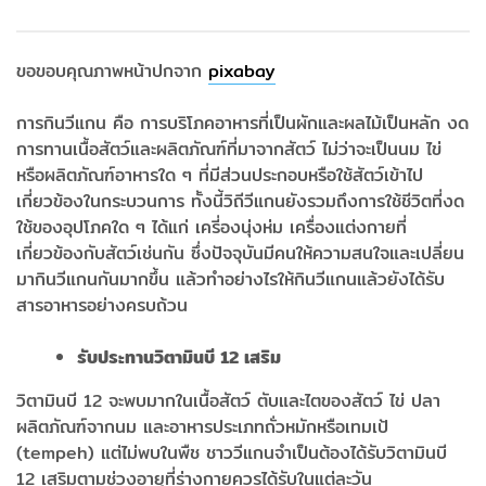
ขอขอบคุณภาพหน้าปกจาก
pixabay
การกินวีแกน คือ การบริโภคอาหารที่เป็นผักและผลไม้เป็นหลัก งด
การทานเนื้อสัตว์และผลิตภัณฑ์ที่มาจากสัตว์ ไม่ว่าจะเป็นนม ไข่
หรือผลิตภัณฑ์อาหารใด ๆ ที่มีส่วนประกอบหรือใช้สัตว์เข้าไป
เกี่ยวข้องในกระบวนการ ทั้งนี้วิถีวีแกนยังรวมถึงการใช้ชีวิตที่งด
ใช้ของอุปโภคใด ๆ ได้แก่ เครี่องนุ่งห่ม เครื่องแต่งกายที่
เกี่ยวข้องกับสัตว์เช่นกัน ซึ่งปัจจุบันมีคนให้ความสนใจและเปลี่ยน
มากินวีแกนกันมากขึ้น แล้วทำอย่างไรให้กินวีแกนแล้วยังได้รับ
สารอาหารอย่างครบถ้วน
รับประทานวิตามินบี 12 เสริม
วิตามินบี 12 จะพบมากในเนื้อสัตว์ ตับและไตของสัตว์ ไข่ ปลา
ผลิตภัณฑ์จากนม และอาหารประเภทถั่วหมักหรือเทมเป้
(tempeh) แต่ไม่พบในพืช ชาววีแกนจำเป็นต้องได้รับวิตามินบี
12 เสริมตามช่วงอายุที่ร่างกายควรได้รับในแต่ละวัน