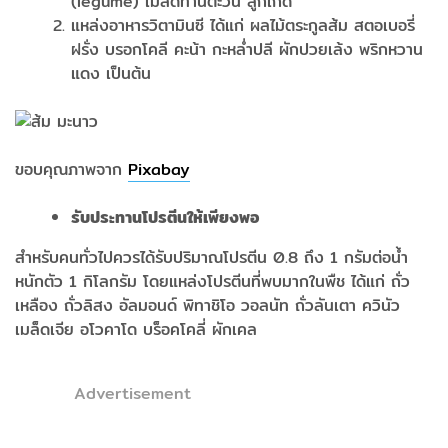
(legume) เมล็ดทานตะวัน ลูกเกด
แหล่งอาหารวิตามินซี ได้แก่ ผลไม้ตระกูลส้ม สตอเบอรี่
ฝรั่ง บรอกโคลี คะน้า กะหล่ำปลี ผักปวยเล้ง พริกหวาน
แดง เป็นต้น
ขอบคุณภาพจาก
Pixabay
รับประทานโปรตีนให้เพียงพอ
สำหรับคนทั่วไปควรได้รับปริมาณโปรตีน 0.8 ถึง 1 กรัมต่อน้ำ
หนักตัว 1 กิโลกรัม โดยแหล่งโปรตีนที่พบมากในพืช ได้แก่ ถั่ว
เหลือง ถั่วลิสง อัลมอนด์ พิทาชิโอ วอลนัท ถั่วลันเตา ควินัว
เมล็ดเจีย อโวคาโด บร็อคโคลี่ ผักเคล
Advertisement