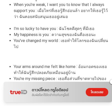
When you're weak, I want you to know that I always
support you : เมื่อไหร่ที่เธอรู้สึกอ่อนล้า อยากให้เธอรู้ไว้
ว่า ฉันคอยสนับสนุนเธออยู่เสมอ
I'm so lucky to have you : ฉันโชคดีสุดๆ ที่มีเธอ
My happiness is you : ความสุขของฉันคือเธอนะ
You've changed my world : เธอทำให้โลกของฉันเปลี่ยน
ไป
Your arms around me felt like home : อ้อมกอดของเธอ
ทำให้ฉันรู้สึกปลอดภัยเหมือนอยู่บ้าน
You're my missing piece : เธอคือส่วนที่ขาดหายไปของ
ฉัน
ดาวน์โหลด ทรูไอดีแอป
Only you can give me this feeling : มีแค่เธอเท่านั้นที่
โหลดเลย
สัมผัสโลกไร้ขีดจำกัดกับทรูไอดี
ทำให้ฉันรู้สึกแบบนี้ได้
Life feels so complete when I'm around you : ชีวิต