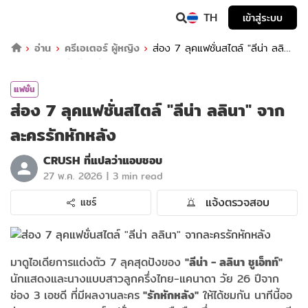
TH
เข้าสู่ระบบ
อ่าน
ครีเอเตอร์ ผู้หญิง
ส่อง 7 ลุคแฟชั่นสไตล์ "ลีน่า ลลิ
นา" จากละครรักหักหลัง
แฟชั่น
ส่อง 7 ลุคแฟชั่นสไตล์ "ลีน่า ลลินา" จาก
ละครรักหักหลัง
CRUSH ที่แปลว่าแอบชอบ
|
27 พ.ค. 2026
3 min read
แจ้งตรวจสอบ
แชร์
มาดูไอเดียการแต่งตัว 7 ลุคสุดปังของ
"ลีน่า - ลลินา ชูเอ็ทท์"
นักแสดงและนางแบบสาวลูกครึ่งไทย-แคนาดา วัย 26 ปีจาก
ช่อง 3 เอชดี ที่มีผลงานละคร
"รักหักหลัง"
ให้ได้ชมกัน นาทีนี้ออ