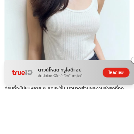
ดาวน์โหลด ทรูไอดีแอป
โหลดเลย
สัมผัสโลกไร้ขีดจำกัดกับทรูไอดี
ก่อนที่จะไปชมหลาย ๆ ลุคแฟชั่น เรามาดูส่วนผลงานล่าสุดที่ทุก
คนกำลังอินกันสุดๆ ก็ต้องยกให้บทบาท
"กระรอก"
จากละคร
เรื่อง "
รักหักหลัง Wrong Side of the Rainbow" (2026)
ซึ่งลีน่าถ่ายทอดคาแรกเตอร์ของตัวละคร "กระรอก" ออกมาได้น่า
รักน่าเอ็นดูมาก ๆ เป็นสาวน้อยผู้ร่าเริง สดใส มีบุคลิกน่ารัก ๆ
เข้าถึงง่าย พูดเก่ง และช่างสังเกตเป็นที่หนึ่ง แต่ภายใต้ความน่า
รักฉบับสาวคลั่งรักที่ทุ่มเทใจให้ความรักอย่างจริงใจ เธอยังเป็น