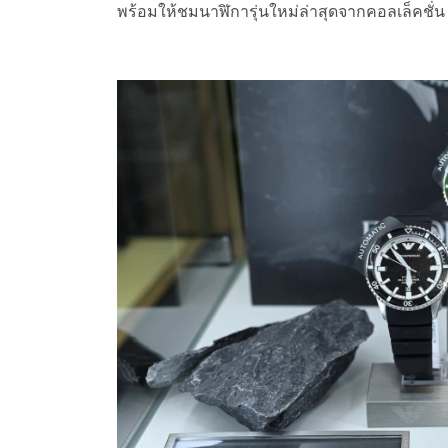
พร้อมให้ชมนาฬิการุ่นใหม่ล่าสุดจากคอลเล็คชั่น F