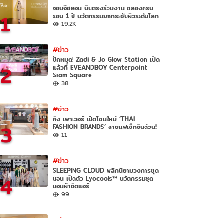
จอนจีฮยอน บินตรงร่วมงาน ฉลองครบ
1
รอบ 1 ปี นวัตกรรมยกกระชับผิวระดับโลก
19.2K
#ข่าว
ปักหมุด! Zadi & Jo Glow Station เปิด
2
แล้วที่ EVEANDBOY Centerpoint
Siam Square
38
#ข่าว
คิง เพาเวอร์ เปิดโซนใหม่ ‘THAI
3
FASHION BRANDS’ สายแฟเช็กอินด่วน!
11
#ข่าว
SLEEPING CLOUD พลิกนิยามวงการชุด
4
นอน เปิดตัว Lyocools™ นวัตกรรมชุด
นอนผ้าติดแอร์
99