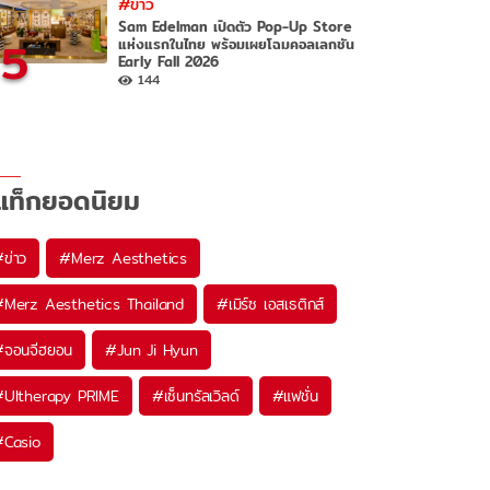
#ข่าว
Sam Edelman เปิดตัว Pop-Up Store
5
แห่งแรกในไทย พร้อมเผยโฉมคอลเลกชัน
Early Fall 2026
144
แท็กยอดนิยม
#
ข่าว
#
Merz Aesthetics
#
Merz Aesthetics Thailand
#
เมิร์ซ เอสเธติกส์
#
จอนจีฮยอน
#
Jun Ji Hyun
#
Ultherapy PRIME
#
เซ็นทรัลเวิลด์
#
แฟชั่น
#
Casio