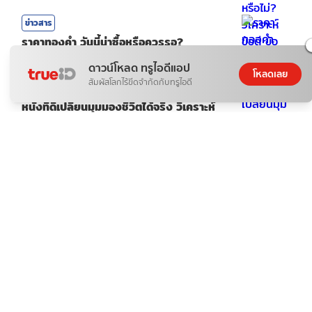
ข่าวสาร
ราคาทองคํา วันนี้น่าซื้อหรือควรรอ?
|
07 ส.ค. 2026
|
3
min read
ดาวน์โหลด ทรูไอดีแอป
โหลดเลย
สัมผัสโลกไร้ขีดจำกัดกับทรูไอดี
ข่าวสาร
หนังที่ดีเปลี่ยนมุมมองชีวิตได้จริง วิเคราะห์
เสน่ห์ของหนัง
|
07 ส.ค. 2026
|
3
min read
ข่าวสาร
สลากออมสินพิเศษ 5 ปี ลุ้นรางวัลเดือนละ 2
ครั้ง น่าสนใจไหม?
WV
|
07 ส.ค. 2026
|
5
min read
ข่าวสาร
เบื้องหลัง ทำไม "น้ำมันเบนซิน" ถึงแพง และ
ทางออกของคนรักรถ?
ดอกไม้กับสายน้ำ
|
07 ส.ค. 2026
|
3
min read