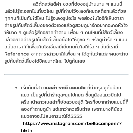
สวีดัดสวัสดีค่า ช่วงที่ต้องอยู่บ้านนาน ๆ แบบนี้
แล้วไม่รู้จะออกไปเที่ยวไหน รูปที่ถ่ายไว้จะลงก็หมดสต็อกแล้วด้วย
ทุกคนก็เป็นกันใช่ไหม ไม่รู้จะลงรูปอะไร พอส่องในไอจีก็เห็นดารา
ถ่ายรูปกับสัตว์เลี้ยงของตัวเองแล้วดูสวยดูน่ารักอยากจะกดหัวใจ
ให้มาก ๆ ดูแล้วรู้สึกอยากทำตาม เพื่อน ๆ คนไหนที่มีสัตว์เลี้ยง
แล้วอยากถ่ายรูปกับสัตว์เลี้ยงยังไงให้ดูชิค ๆ หรือดูน่ารัก ๆ แบบ
ฉบับดารา ให้เพื่อนในโซเชียลมีเดียกดหัวใจให้รัว ๆ วันนี้เรามี
Reference จากดาราสาวมาให้เพื่อน ๆ ได้ดูกันว่าแต่ละคนจะถ่าย
รูปกับสัตว์เลี้ยงได้ชิคขนาดไหน ไปดูกันเลย
เริ่มกันที่สาว
เบลล่า ราณี แคมเปน
ที่ถ่ายรูปคู่กับน้อง
แมว เป็นรูปที่น่ารักดูละมุนไปหมด ซึ่งหูน้องแมวปิดไป
ครึ่งหน้าสาวเบลล่าก็ยังสวยอยู่ดี ใครที่อยากถ่ายแบบนี้ก็
ลองทำตามดูน้า แต่เราว่าควรรีบถ่าย เพราะบางทีน้อง
แมวอาจจะไม่สบอารมณ์ได้5555
https://www.instagram.com/bellacampen/?
hl=th