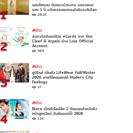
จอนจีฮยอน บินตรงร่วมงาน ฉลองครบ
1
รอบ 1 ปี นวัตกรรมยกกระชับผิวระดับโลก
20.1K
#ข่าว
ส่งการ์ดวันแม่ด้วย eCards จาก Van
2
Cleef & Arpels ผ่าน Line Official
Account
585
#ข่าว
ยูนิโคล่ เปิดตัว LifeWear Fall/Winter
3
2026 ภายใต้คอนเซปต์ Modern City
Feelings
37
#ข่าว
Biore เปิดตัวไลน์อัพ 2 กันแดดสำหรับผิว
4
หน้าสูตรใหม่ รับซัมเมอร์ปี 2026
1.1K