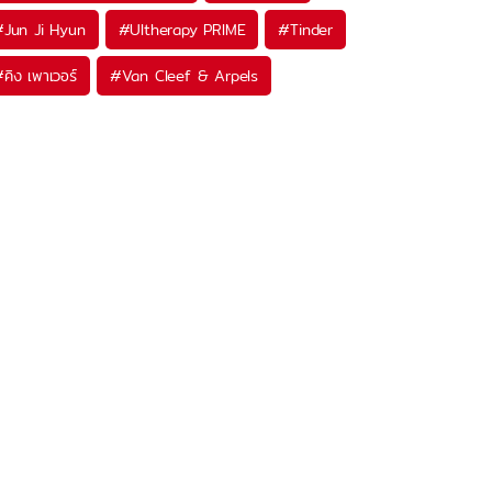
#
Jun Ji Hyun
#
Ultherapy PRIME
#
Tinder
#
คิง เพาเวอร์
#
Van Cleef & Arpels