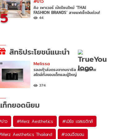
#ข่าว
คิง เพาเวอร์ เปิดโซนใหม่ ‘THAI
5
FASHION BRANDS’ สายแฟเช็กอินด่วน!
44
สิทธิประโยชน์แนะนำ
Melissa
รองเท้าส่งตรงจากบราซิล หลากหลาย
สไตล์ทั้งของเด็กและผู้ใหญ่
374
แท็กยอดนิยม
#
ข่าว
#
Merz Aesthetics
#
เมิร์ซ เอสเธติกส์
#
Merz Aesthetics Thailand
#
จอนจีฮยอน