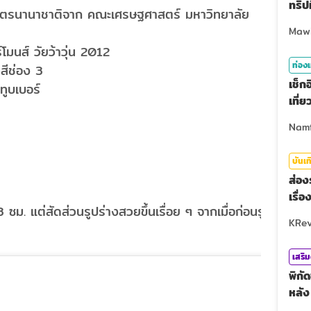
ทริปท
ูตรนานาชาติจาก คณะเศรษฐศาสตร์ มหาวิทยาลัย
์โมนส์ วัยว้าวุ่น 2012
ท่องเ
ีสีช่อง 3
เช็ก
ทูบเบอร์
เที่
บันเท
ส่อ
เรื่
 ซม. แต่สัดส่วนรูปร่างสวยขึ้นเรื่อย ๆ จากเมื่อก่อนรูป
เสริ
พิกั
หลั