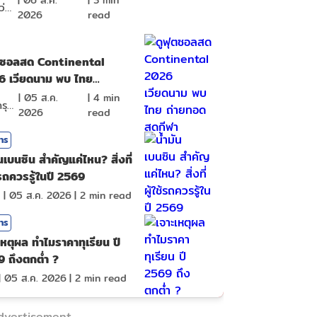
|
06 ส.ค.
|
3
min
จิตไม่ว่าง
2026
read
ุตซอลสด Continental
6 เวียดนาม พบ ไทย
ทอดสดกีฬา
|
05 ส.ค.
|
4
min
หงส์ดรุณ
2026
read
สาร
ันเบนซิน สำคัญแค่ไหน? สิ่งที่
ช้รถควรรู้ในปี 2569
a
|
05 ส.ค. 2026
|
2
min read
สาร
เหตุผล ทำไมราคาทุเรียน ปี
 ถึงตกต่ำ ?
|
05 ส.ค. 2026
|
2
min read
dvertisement