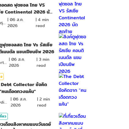
ยทอดสด ฟุตซอล ไทย VS
ซีย Continental 2026 นัด
้าย
|
06 ส.ค.
|
4
min
หงส์ดรุณ
2026
read
์ดูฟุตซอลสด ไทย Vs รัสเซีย
ิเนนตัล แชมเปียนชิพ 2026
|
06 ส.ค.
|
3
min
BSports8
2026
read
ิง
Debt Collector ข้อคิด
"คนเดือดทวงแค้น"
|
06 ส.ค.
|
2
min
ponydiary
2026
read
ที่ยว
ที่ยวเดือนสิงหาคมแบบวันเดย์