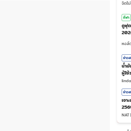
กีฬา
ดูฟ
202
ถ่าย
ข่าว
น้ำม
ผู้ใ
lind
ข่าว
เจาะ
2569
NAT
A