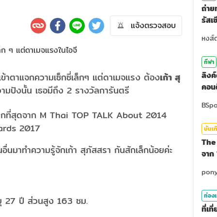
ถ่า
รัสเ
แจ้งตรวจสอบ
สุดท
กีฬา
ลิงค
ี่เข้าตาแจกความเซ็กซี่เล็กๆ แต่ดาเมจแรง ต้อง
เก้า สุ
คอนต
ปังนั้น เธอมีถึง 2 รางวัลการันตรี
งมากที่สุดจาก M Thai TOP TALK About 2014
wards 2017
บันเท
The 
นอื่นมาทำความรู้จักเก้า สุภัสสรา กันสักเล็กน้อยค่ะ
จาก 
ท่องเ
ยุ 27 ปี ส่วนสูง 163 ซม.
ที่เ