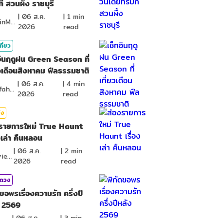
ี่ สวนผึ้ง ราชบุรี
|
06 ส.ค.
|
1
min
MawinMatravel
2026
read
ที่ยว
อินฤดูฝน Green Season ที่
ยวเดือนสิงหาคม ฟีลธรรมชาติ
|
06 ส.ค.
|
4
min
NamfahPhupha
2026
read
ิง
งรายการใหม่ True Haunt
องเล่า คืนหลอน
|
06 ส.ค.
|
2
min
KReview
2026
read
มดวง
ดขอพรเรื่องความรัก ครึ่งปี
ง 2569