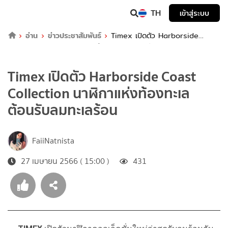
TH
เข้าสู่ระบบ
อ่าน
ข่าวประชาสัมพันธ์
Timex เปิดตัว Harborside
Coast Collection นาฬิกาแห่งท้องทะเล ต้อนรับลมทะเลร้อน
Timex เปิดตัว Harborside Coast
Collection นาฬิกาแห่งท้องทะเล
ต้อนรับลมทะเลร้อน
FaiiNatnista
27 เมษายน 2566 ( 15:00 )
431