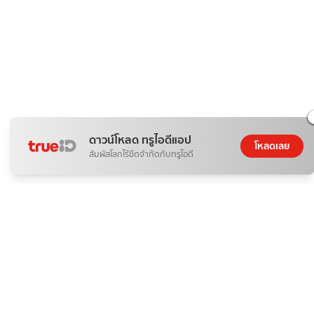
ดาวน์โหลด ทรูไอดีแอป
โหลดเลย
สัมผัสโลกไร้ขีดจำกัดกับทรูไอดี