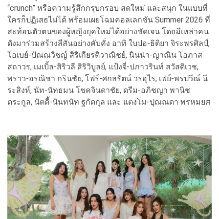
“crunch” หรือความรู้สึกกรุบกรอบ สดใหม่ และสนุก ในแบบที่
ใครก็ปฏิเสธไม่ได้ พร้อมเผยโฉมคอลเลกชัน Summer 2026 ที่
สะท้อนตัวตนของผู้หญิงยุคใหม่ได้อย่างชัดเจน โดยมีเหล่าคน
ดังมาร่วมสร้างสีสันอย่างคับคั่ง อาทิ ใบปอ-ธิติยา จิระพรศิลป์,
โอเบย์-ปัณณวิชญ์ สิริเกียรติวาณิชย์, นินน่า-ญาณิน โอภาส
สถาวร, เมเบิ้ล-สิริวลี สิริวิบูลย์, แป้งจี่-ปภาวรินท์ สวัสดิเวช,
พราว-อรณิชา กรินชัย, โฟร์-ศกลรัตน์ วรอุไร, เฟย์-พรปวีณ์ นี
ระสิงห์, นัท-นัทธมน โชคจินดาชัย, ดรีม-อภิชญา พานิช
ตระกูล, นัตตี้-นันทนัท ฐกัดกุล และ แตงโม-ปุณณดา พรหมยศ