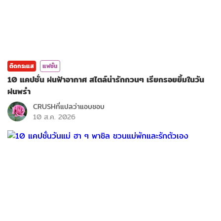
ติดกระแส
แฟชั่น
10 แคปชั่น ฝนฟ้าอากาศ สไตล์น่ารักกวนๆ เรียกรอยยิ้มในวัน
ฝนพรำ
CRUSHที่แปลว่าแอบชอบ
10 ส.ค. 2026