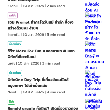
KrabiInsight
|
10 ส.ค. 2026
|
2
min read
แฟชั่น
รวม Prompt ทำการ์ดวันแม่ น่ารัก ซึ้งใจ
สร้างด้วยAI ง่ายๆ
jkcraf98
|
10 ส.ค. 2026
|
5
min read
ท่องเที่ยว
รีวิว: Maze For Fun จ.นครนายก # แจก
พิกัดที่เที่ยววันแม่
นัยใจ
|
10 ส.ค. 2026
|
3
min read
ท่องเที่ยว
พิกัดOne Day Trip ที่เที่ยววันแม่ใกล้
กรุงเทพฯ ไปเช้าเย็นกลับ
NamfahPhupha
|
10 ส.ค. 2026
|
4
min read
กีฬา
Ronald araujo คือใคร? เปิดเรื่องราวกอง