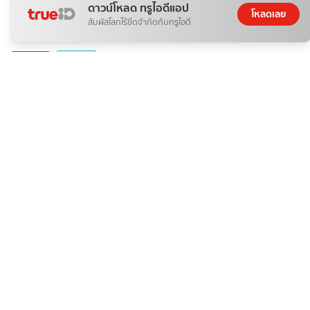
ดาวน์โหลด ทรูไอดีแอป
โหลดเลย
สัมผัสโลกไร้ขีดจำกัดกับทรูไอดี
ติดกระแส
ท่องเที่ยว
รีวิว: Maze For Fun จ.นครนายก # แจกพิกัดที่เที่ยววันแม่
นัยใจ
10 ส.ค. 2026
ติดกระแส
ท่องเที่ยว