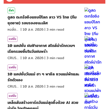
กีฬา
ดูสด ตะกร้อชิงแชมป์โลก ลาว VS ไทย (ทีม
ชุดชาย) รอบรองชนะเลิศ
หงส์ดรุณ
|
10 ส.ค. 2026
|
3
min read
แฟชั่น
10 แคปชั่น ฝนฟ้าอากาศ สไตล์น่ารักกวนๆ
เรียกรอยยิ้มในวันฝนพรำ
CRUSHที่แปลว่าแอบชอบ
|
10 ส.ค. 2026
|
3
min read
แฟชั่น
10 แคปชั่นวันแม่ ฮา ๆ พาชิล ชวนแม่พักและ
รักตัวเอง
CRUSHที่แปลว่าแอบชอบ
|
10 ส.ค. 2026
|
3
min read
แฟชั่น
เคล็ดลับสร้างการ์ดวันแม่สุดซึ้งด้วย AI สวย
น่ารัก โดนใจคุณแม่