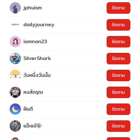
jphuism
ติดตาม
dailyjourney
ติดตาม
iamnan23
ติดตาม
SilverShark
ติดตาม
วันหนึ่งวันนั้น
ติดตาม
หงส์ดรุณ
ติดตาม
ฝันดี
ติดตาม
แอ๊ะแอ๋🤪
ติดตาม