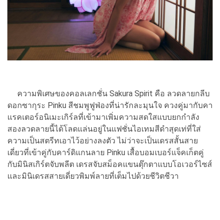
ความพิเศษของคอลเลกชั่น Sakura Spirit คือ ลวดลายกลีบ
ดอกซากุระ Pinku สีชมพูฟูฟ่องที่น่ารักละมุนใจ ควงคู่มากับคา
แรคเตอร์อนิเมะเกิร์ลที่เข้ามาเพิ่มความสดใสแบบยกกำลัง
สองลวดลายนี้ได้โลดแล่นอยู่ในแฟชั่นไอเทมสีดำสุดเท่ที่ใส่
ความเป็นสตรีทเอาไว้อย่างลงตัว ไม่ว่าจะเป็นเดรสสั้นสาย
เดี่ยวที่เข้าคู่กับคาร์ดิแกนลาย Pinku เสื้อบอมเบอร์แจ็คเก็ตคู่
กับมินิสเกิร์ตจับพลีต เดรสจับสม็อคแขนตุ๊กตาแบบโอเวอร์ไซส์
และมินิเดรสสายเดี่ยวพิมพ์ลายที่เต็มไปด้วยชีวิตชีวา