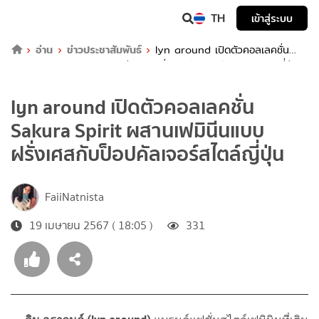
TH
เข้าสู่ระบบ
อ่าน
ข่าวประชาสัมพันธ์
lyn around เปิดตัวคอลเลคชั่น
Sakura Spirit ผสานเฟมินีนแบบฝรั่งเศสกับป็อปคัลเจอร์สไตล์ญี่ปุ่น
lyn around เปิดตัวคอลเลคชั่น
Sakura Spirit ผสานเฟมินีนแบบ
ฝรั่งเศสกับป็อปคัลเจอร์สไตล์ญี่ปุ่น
FaiiNatnista
19 เมษายน 2567 ( 18:05 )
331