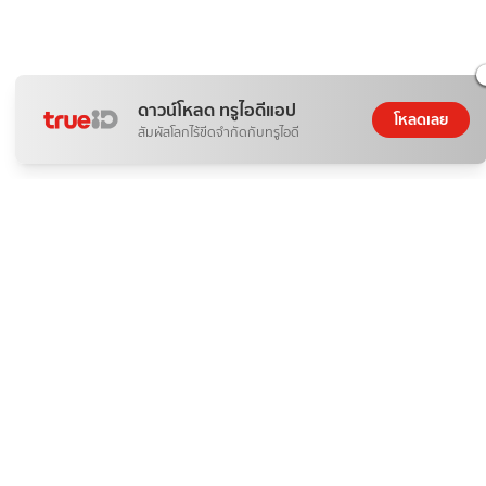
ดาวน์โหลด ทรูไอดีแอป
โหลดเลย
สัมผัสโลกไร้ขีดจำกัดกับทรูไอดี