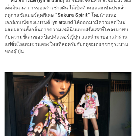
ลิน อราวนด์ (lyn around)
แบรนด์แฟชั่นสไตล์เฟมินินที่เติม
เต็มจินตนาการของสาวช่างฝัน ได้เปิดตัวคอลเลกชั่นประจำ
ฤดูกาลซัมเมอร์สุดพิเศษ
“Sakura Spirit”
โดยนำเสนอ
เอกลักษณ์ของแบรนด์ lyn around ให้ออกมามีความสดใหม่
ผสมผสานทั้งกลิ่นอายความเฟมินีนแบบฝรั่งเศสที่โคจรมาพบ
กับความขี้เล่นของ ป็อปคัลเจอร์ญี่ปุ่น และนำมาบอกเล่าผ่าน
แฟชั่นไอเทมชวนหลงใหลที่สอดรับกับฤดูชมดอกซากุระบาน
ของญี่ปุ่น